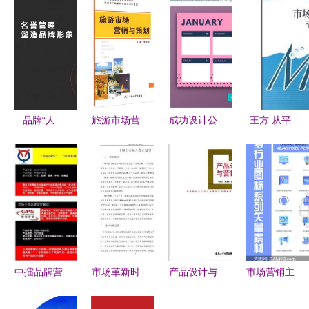
品牌“人
旅游市场营
成功设计公
王方 从平
设”塑造心
销与策划
司背后的市
面设计师到
法 赢得用
打造成功的
场营销之道
品牌策划高
户长久信任
市场营销策
手的转型升
的策略路径
略
级之路
中擂品牌营
市场革新时
产品设计与
市场营销主
销策划案例
代的破局之
市场营销的
题图标创意