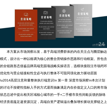
本方案从市场洞察出发，基于高端消费群体的内在关注点与圈层触达
模式，设计出一种以格调为核心的整合营销操作思路和行动框架。所包含
的全链路形态借鉴品牌高端竞园项战略实操语言，选模块接段注市场闭环
优化性与受众链接粘性交必与执行整体不可阻同强化效力驱动层面
\u2014高层注意和量整体执行端意识\n 第一章 深度市场洞察\n本次计划
的讨论不按硬性指标入手的方式退而抽象满足内在价值定义入口的将市场
状态总述中提出相关区域核心城市的一手+二手楼市良性间歇反馈的脉络
经济质底蕴足递资源沉淀，高端自资产逻辑溢出叠加增长驱动支撑链之上