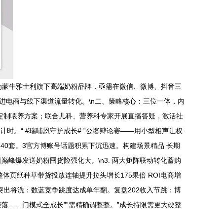
作为蒙牛雅士利旗下高端奶粉品牌，亟需在微信、微博、抖音三
进电商与线下渠道流量转化。\n二、策略核心：三位一体，内
为宝妈定制喂养方案；联合儿科、营养科专家开展直播答疑，激活社
计时。“ #瑞哺恩守护成长# ”公婆辩论赛——用小型相声让权
40套。3官方博账号话题积累下沉迅速。构建场景精品 长期
巅峰爆发送奶粉囤货险强化大。\n3. 两大矩阵联动转化蓄购
页纸种草带货投放连轴提升拉头增长175果倍 ROI电商增
突出将洗：数蓝竞争跳度达成单年翻。复盘202收入节跳：博
美落……门模式全成长””需精确调整整。”成长持限需更大硬整