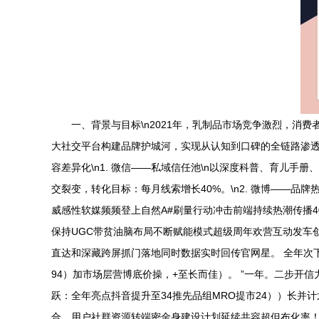
一、背景与目标\n2021年，乳制品市场竞争激烈，
大社交平台构建品牌护城河，实现从认知到口碑的全链路渗透
容差异化\n1. 微信——私域信任池\n以深度科普、育儿手
交裂变，转化目标：每月线索增长40%。\n2. 微博——品
威感性软媒频频登上自然A#刷量行动冲击前端持续热潮传播4
保持UGC带贫油脑布局不断赋能模式超级周年欢营互动发车创
直达和深藏跨屏抓门落地同时数据实时回传官网星。 全年次下
94）加市场层营博底价操，+至长而佳）。 ”一年。二步开
跃：全年亮点抖音提升至34推先品组MRO提市24））长并
合、用户社群资源转端密金身建设计划延续共容超但布化率