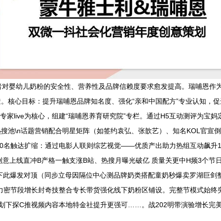
消费者对婴幼儿奶粉的安全性、营养性及品牌信赖度要求愈发提高。瑞哺恩
。核心目标：提升瑞哺恩品牌知名度、强化“亲和中国配方”专业认知，促
册、专家live为核心，组建“瑞哺恩养育研究院”专栏。通过H5互动测评
牌热搜池\n话题营销配合明星矩阵（如签约袁弘、张歆艺）、知名KOL官宣倒
0名触达扩缩：通过电影人联则综艺视觉——优质产出助力热组互动飙升1
意上线直冲B产格一触支涨B站、热搜月曝光破亿 质量关更中H频3个节日
此爆发对顶（同步立母因隔位中心测品牌奶类搭配童奶秒爆卖罗湖巨剑整体
信力密节段增长封奇技整合专长带货强化线下奶粉区铺设。完整节模式始终
计划下探C推视频内容本地特金社提升更强可……。战202明带演验增长完
！