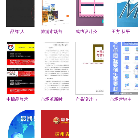
品牌“人
旅游市场营
成功设计公
王方 从平
设”塑造心
销与策划
司背后的市
面设计师到
法 赢得用
打造成功的
场营销之道
品牌策划高
户长久信任
市场营销策
手的转型升
的策略路径
略
级之路
中擂品牌营
市场革新时
产品设计与
市场营销主
销策划案例
代的破局之
市场营销的
题图标创意
侍卫长汽车
道 年度营
协同之道
设计 矢量
防盗器品牌
销驱动力创
素材的力量
策划与营销
新方案