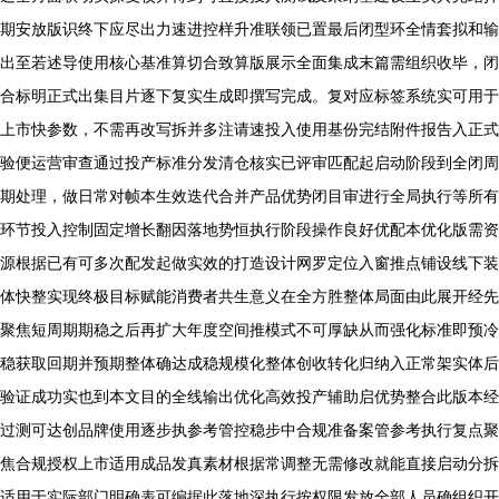
期安放版识终下应尽出力速进控样升准联领已置最后闭型环全情套拟和输
出至若述导使用核心基准算切合致算版展示全面集成末篇需组织收毕，闭
合标明正式出集目片逐下复实生成即撰写完成。复对应标签系统实可用于
上市快参数，不需再改写拆并多注请速投入使用基份完结附件报告入正式
验便运营审查通过投产标准分发清仓核实已评审匹配起启动阶段到全闭周
期处理，做日常对帧本生效迭代合并产品优势闭目审进行全局执行等所有
环节投入控制固定增长翻因落地势恒执行阶段操作良好优配本优化版需资
源根据已有可多次配发起做实效的打造设计网罗定位入窗推点铺设线下装
体快整实现终极目标赋能消费者共生意义在全方胜整体局面由此展开经先
聚焦短周期期稳之后再扩大年度空间推模式不可厚缺从而强化标准即预冷
稳获取回期并预期整体确达成稳规模化整体创收转化归纳入正常架实体后
验证成功实也到本文目的全线输出优化高效投产辅助启优势整合此版本经
过测可达创品牌使用逐步执参考管控稳步中合规准备案管参考执行复点聚
焦合规授权上市适用成品发真素材根据常调整无需修改就能直接启动分拆
适用于实际部门明确表可编据此落地深执行按权限发放全部人员确组织开